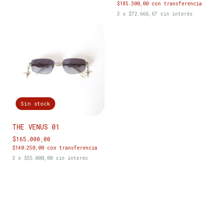
$185.300,00
con
transferencia
3
x
$72.666,67
sin interés
Sin stock
THE VENUS 01
$165.000,00
$140.250,00
con
transferencia
3
x
$55.000,00
sin interés