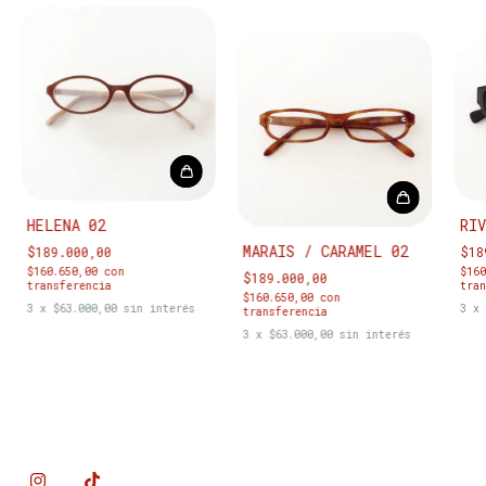
HELENA 02
RIV
MARAIS / CARAMEL 02
$189.000,00
$18
$160.650,00
con
$16
$189.000,00
transferencia
tran
$160.650,00
con
3
x
$63.000,00
sin interés
3
x
transferencia
3
x
$63.000,00
sin interés