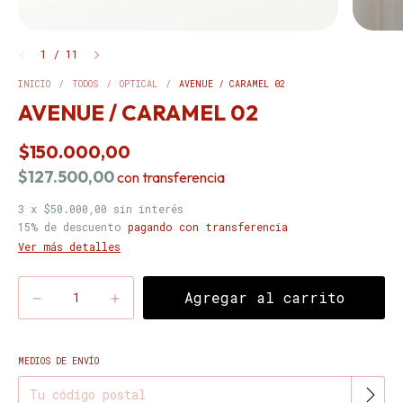
1
/
11
INICIO
/
TODOS
/
OPTICAL
/
AVENUE / CARAMEL 02
AVENUE / CARAMEL 02
$150.000,00
$127.500,00
con
transferencia
3
x
$50.000,00
sin interés
15% de descuento
pagando con transferencia
Ver más detalles
MEDIOS DE ENVÍO
Cambiar CP
Entregas para el CP: